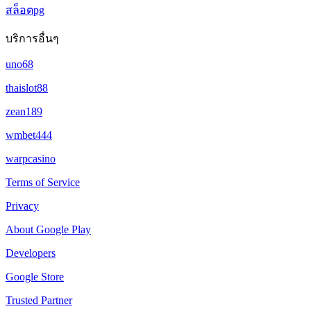
สล็อตpg
บริการอื่นๆ
uno68
thaislot88
zean189
wmbet444
warpcasino
Terms of Service
Privacy
About Google Play
Developers
Google Store
Trusted Partner