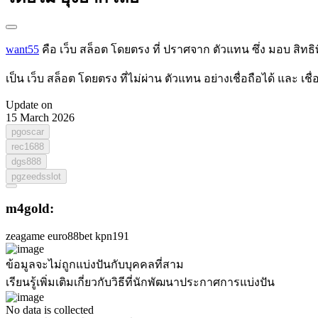
want55
คือ เว็บ สล็อต โดยตรง ที่ ปราศจาก ตัวแทน ซึ่ง มอบ สิท
เป็น เว็บ สล็อต โดยตรง ที่ไม่ผ่าน ตัวแทน อย่างเชื่อถือได้ และ เชื่อ
Update on
15 March 2026
pgoscar
rec1688
dgs888
pgzeedsslot
m4gold:
zeagame
euro88bet
kpn191
ข้อมูลจะไม่ถูกแบ่งปันกับบุคคลที่สาม
เรียนรู้เพิ่มเติมเกี่ยวกับวิธีที่นักพัฒนาประกาศการแบ่งปัน
No data is collected