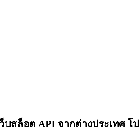
เว็บสล็อต API จากต่างประเทศ โ