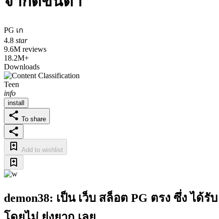
จำกัดขั้นต่ำ
PG เก
4.8
star
9.6M reviews
18.2M+
Downloads
Teen
info
install
To share
Add to wishlist
demon38: เป็น เว็บ สล็อต PG ตรง ซึ่ง ได้ร
โดยไม่ ยุ่งยาก เลย