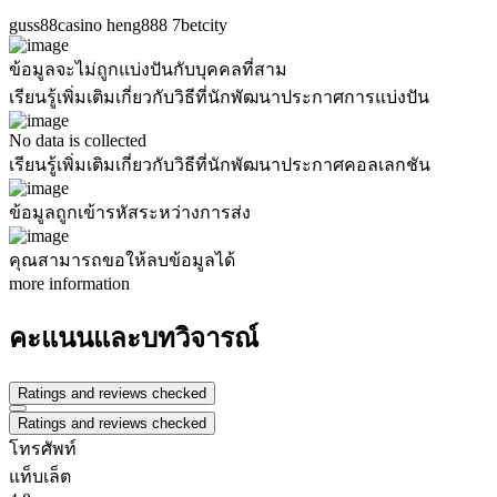
guss88casino
heng888
7betcity
ข้อมูลจะไม่ถูกแบ่งปันกับบุคคลที่สาม
เรียนรู้เพิ่มเติมเกี่ยวกับวิธีที่นักพัฒนาประกาศการแบ่งปัน
No data is collected
เรียนรู้เพิ่มเติมเกี่ยวกับวิธีที่นักพัฒนาประกาศคอลเลกชัน
ข้อมูลถูกเข้ารหัสระหว่างการส่ง
คุณสามารถขอให้ลบข้อมูลได้
more information
คะแนนและบทวิจารณ์
Ratings and reviews checked
Ratings and reviews checked
โทรศัพท์
แท็บเล็ต