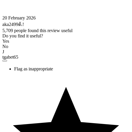
20 February 2026
aka2499ด้.!
5,709 people found this review useful
Do you find it useful?
Yes
No
J
tgabet65
Flag as inappropriate