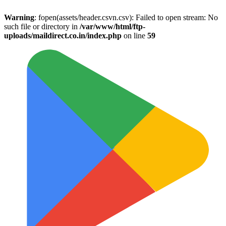
Warning
: fopen(assets/header.csvn.csv): Failed to open stream: No
such file or directory in
/var/www/html/ftp-
uploads/maildirect.co.in/index.php
on line
59