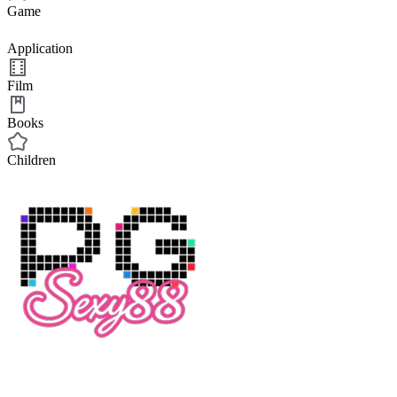
Game
Application
Film
Books
Children