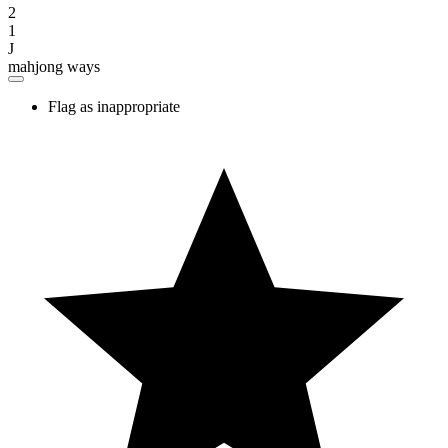
2
1
J
mahjong ways
Flag as inappropriate