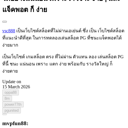
แจ็คพอต ก็ ง่าย
vsc888
เป็นเว็บไซต์สล็อตที่ไม่ผ่านเอเย่นต์ ซึ่ง เป็น เว็บไซต์สล็อต
ที่แนะนำดีที่สุด ในการทดลองเล่นสล็อต PG ที่ชนะแจ็คพอตได้
ง่ายมาก
เป็นเว็บไซต์ เกมสล็อต ตรง ที่ไม่ผ่าน ตัวแทน ลอง เล่นสล็อต PG
ที่นี้ ชนะ แน่นอน เพราะ แตก ง่าย พร้อมกับ รางวัลใหญ่ ก็
ง่ายดาย
Update on
15 March 2026
oppa88
8m
power77th
pgunited
mvpfun88: