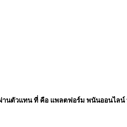
่ไม่ผ่านตัวแทน ที่ คือ แพลตฟอร์ม พนันออนไลน์ 