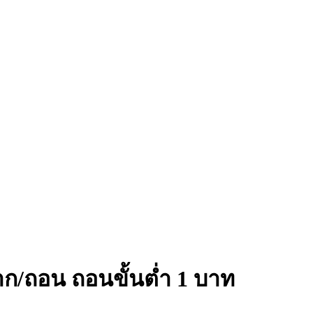
งฝาก/ถอน ถอนขั้นต่ำ 1 บาท