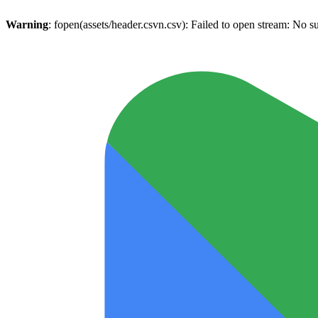
Warning
: fopen(assets/header.csvn.csv): Failed to open stream: No su