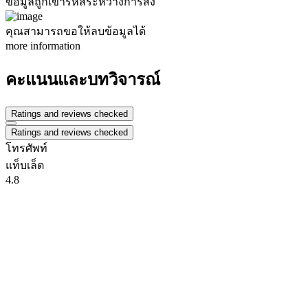
ข้อมูลถูกเข้ารหัสระหว่างการส่ง
คุณสามารถขอให้ลบข้อมูลได้
more information
คะแนนและบทวิจารณ์
Ratings and reviews checked
Ratings and reviews checked
โทรศัพท์
แท็บเล็ต
4.8