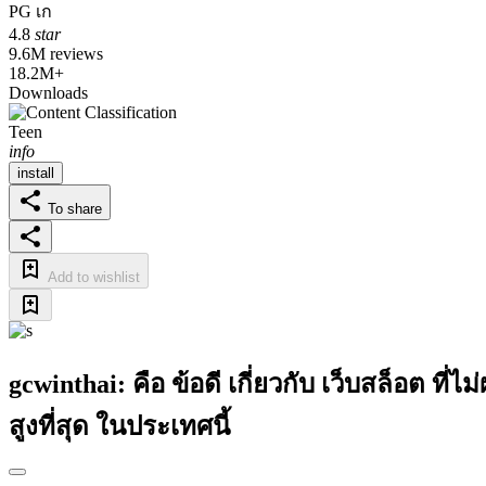
PG เก
4.8
star
9.6M reviews
18.2M+
Downloads
Teen
info
install
To share
Add to wishlist
gcwinthai: คือ ข้อดี เกี่ยวกับ เว็บสล็อต ที
สูงที่สุด ในประเทศนี้