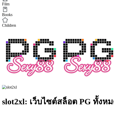
Film
Books
Children
slot2xl: เว็บไซต์สล็อต PG ทั้งหม