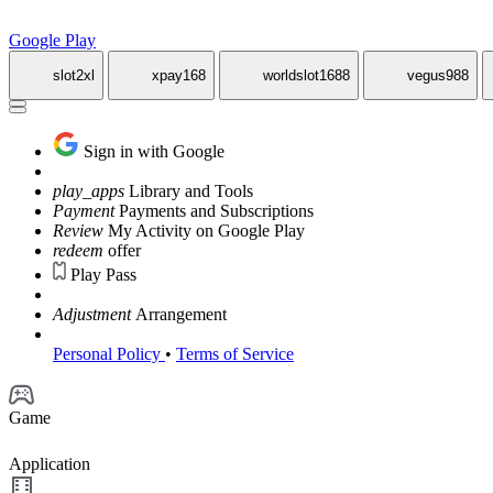
Google Play
slot2xl
xpay168
worldslot1688
vegus988
Sign in with Google
play_apps
Library and Tools
Payment
Payments and Subscriptions
Review
My Activity on Google Play
redeem
offer
Play Pass
Adjustment
Arrangement
Personal Policy
•
Terms of Service
Game
Application