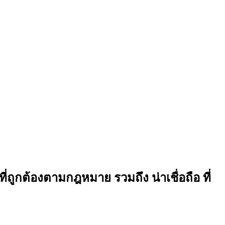
ที่ถูกต้องตามกฎหมาย รวมถึง น่าเชื่อถือ ที่