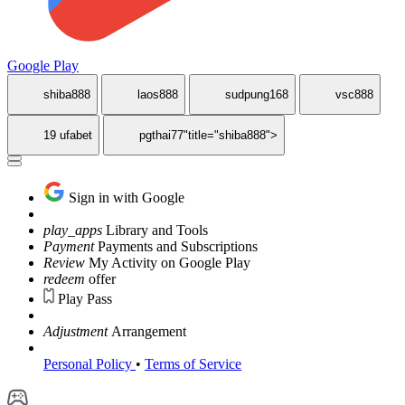
Google Play
shiba888
laos888
sudpung168
vsc888
19 ufabet
pgthai77"title="shiba888">
Sign in with Google
play_apps
Library and Tools
Payment
Payments and Subscriptions
Review
My Activity on Google Play
redeem
offer
Play Pass
Adjustment
Arrangement
Personal Policy
•
Terms of Service