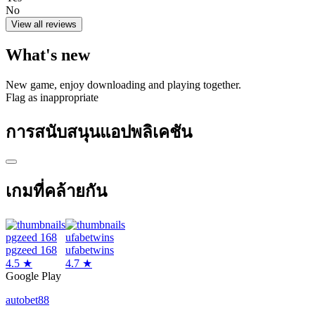
No
View all reviews
What's new
New game, enjoy downloading and playing together.
Flag as inappropriate
การสนับสนุนแอปพลิเคชัน
เกมที่คล้ายกัน
pgzeed 168
ufabetwins
pgzeed 168
ufabetwins
4.5 ★
4.7 ★
Google Play
autobet88