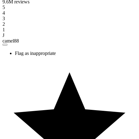
9.6M reviews
5
4
3
2
1
J
camel88
Flag as inappropriate