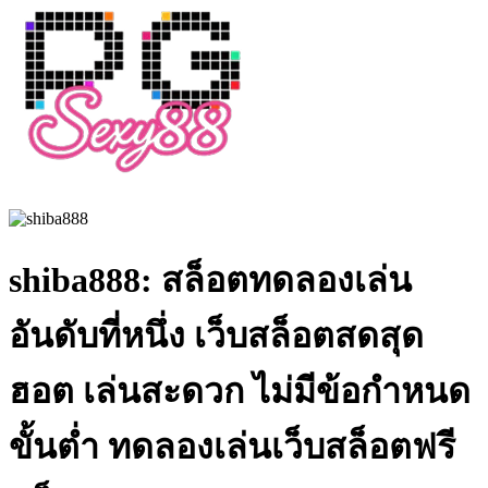
shiba888: สล็อตทดลองเล่น
อันดับที่หนึ่ง เว็บสล็อตสดสุด
ฮอต เล่นสะดวก ไม่มีข้อกำหนด
ขั้นต่ำ ทดลองเล่นเว็บสล็อตฟรี