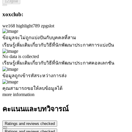
123goal
xoxclub:
we168
highlight789
zpgslot
ข้อมูลจะไม่ถูกแบ่งปันกับบุคคลที่สาม
เรียนรู้เพิ่มเติมเกี่ยวกับวิธีที่นักพัฒนาประกาศการแบ่งปัน
No data is collected
เรียนรู้เพิ่มเติมเกี่ยวกับวิธีที่นักพัฒนาประกาศคอลเลกชัน
ข้อมูลถูกเข้ารหัสระหว่างการส่ง
คุณสามารถขอให้ลบข้อมูลได้
more information
คะแนนและบทวิจารณ์
Ratings and reviews checked
Ratings and reviews checked