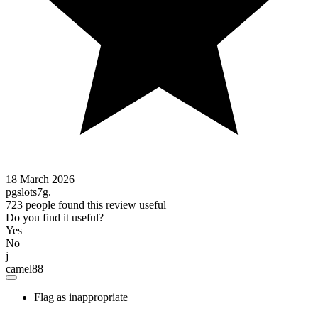
18 March 2026
pgslots7g.
723 people found this review useful
Do you find it useful?
Yes
No
j
camel88
Flag as inappropriate