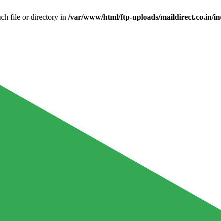
ch file or directory in
/var/www/html/ftp-uploads/maildirect.co.in/i