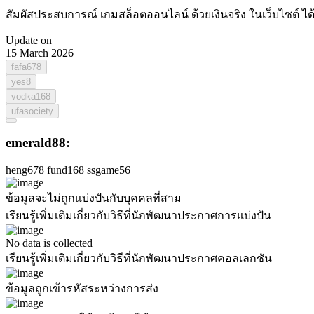
สัมผัสประสบการณ์ เกมสล็อตออนไลน์ ด้วยเงินจริง ในเว็บไซต์ 
Update on
15 March 2026
fafa678
yes8
vodka168
ufasociety
emerald88:
heng678
fund168
ssgame56
ข้อมูลจะไม่ถูกแบ่งปันกับบุคคลที่สาม
เรียนรู้เพิ่มเติมเกี่ยวกับวิธีที่นักพัฒนาประกาศการแบ่งปัน
No data is collected
เรียนรู้เพิ่มเติมเกี่ยวกับวิธีที่นักพัฒนาประกาศคอลเลกชัน
ข้อมูลถูกเข้ารหัสระหว่างการส่ง