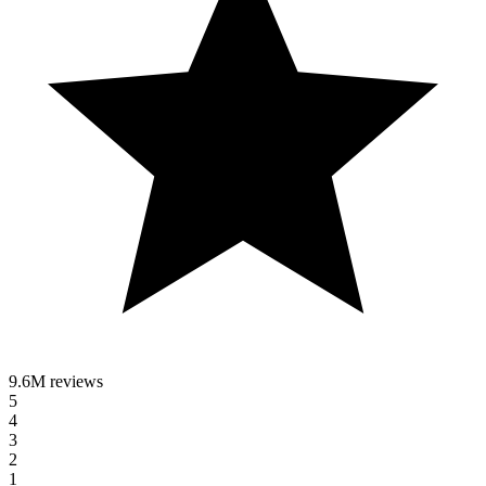
9.6M reviews
5
4
3
2
1