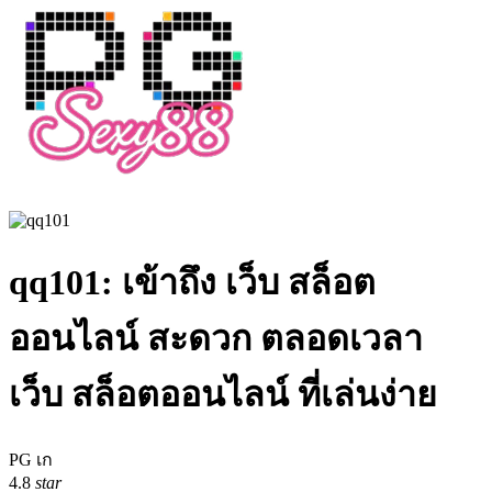
qq101: เข้าถึง เว็บ สล็อต
ออนไลน์ สะดวก ตลอดเวลา
เว็บ สล็อตออนไลน์ ที่เล่นง่าย
PG เก
4.8
star