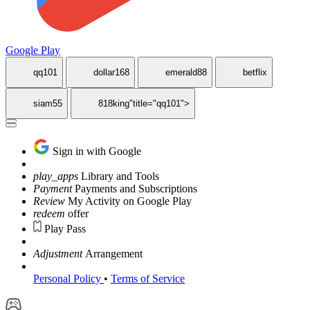
Google Play
qq101
dollar168
emerald88
betflix
siam55
818king"title="qq101">
Sign in with Google
play_apps
Library and Tools
Payment
Payments and Subscriptions
Review
My Activity on Google Play
redeem
offer
Play Pass
Adjustment
Arrangement
Personal Policy
•
Terms of Service