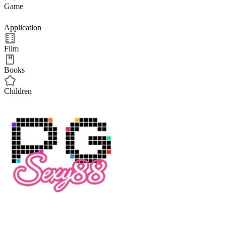
Game
Application
Film
Books
Children