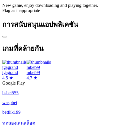
New game, enjoy downloading and playing together.
Flag as inappropriate
การสนับสนุนแอปพลิเคชัน
เกมที่คล้ายกัน
tgagrand
mbet99
tgagrand
mbet99
4.5 ★
4.7 ★
Google Play
bsbet555
waspbet
betflik199
ทดลองเล่นสล็อต