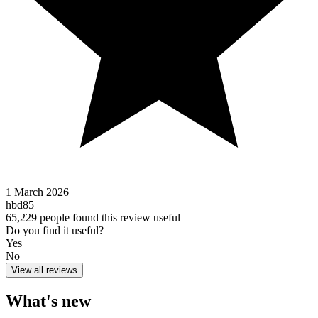
1 March 2026
hbd85
65,229 people found this review useful
Do you find it useful?
Yes
No
View all reviews
What's new