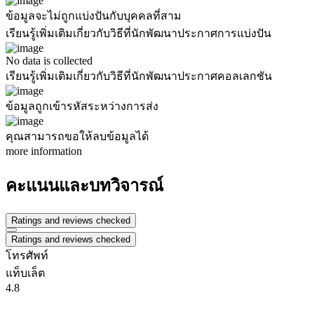
ข้อมูลจะไม่ถูกแบ่งปันกับบุคคลที่สาม
เรียนรู้เพิ่มเติมเกี่ยวกับวิธีที่นักพัฒนาประกาศการแบ่งปัน
No data is collected
เรียนรู้เพิ่มเติมเกี่ยวกับวิธีที่นักพัฒนาประกาศคอลเลกชัน
ข้อมูลถูกเข้ารหัสระหว่างการส่ง
คุณสามารถขอให้ลบข้อมูลได้
more information
คะแนนและบทวิจารณ์
Ratings and reviews checked
Ratings and reviews checked
โทรศัพท์
แท็บเล็ต
4.8