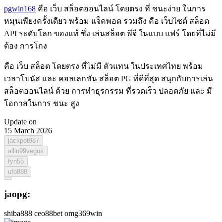
pgwin168
คือ เว็บ สล็อตออนไลน์ โดยตรง ที่ ชนะง่าย ในการ
หมุนเพียงครั้งเดียว พร้อม แจ็คพอต รวมถึง คือ เว็บไซต์ สล็อต
API ระดับโลก ของแท้ ซึ่ง เล่นสล็อต พีจี ในแบบ แฟร์ โดยที่ไม่มี
ต้อง การโกง
คือ เว็บ สล็อต โดยตรง ที่ไม่มี ตัวแทน ในประเทศไทย พร้อม
เวลาโบนัส และ คอลเลกชัน สล็อต PG ที่ดีที่สุด สนุกกับการเล่น
สล็อตออนไลน์ ด้วย การทำธุรกรรม ที่รวดเร็ว ปลอดภัย และ มี
โอกาสในการ ชนะ สูง
Update on
15 March 2026
jackpot987
allin99vegus
fyn55
ufo888
jaopg:
shiba888
ceo88bet
omg369win