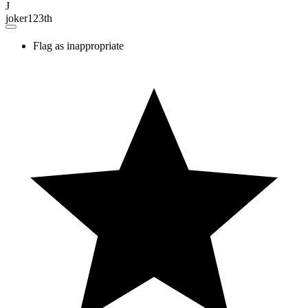
J
joker123th
Flag as inappropriate