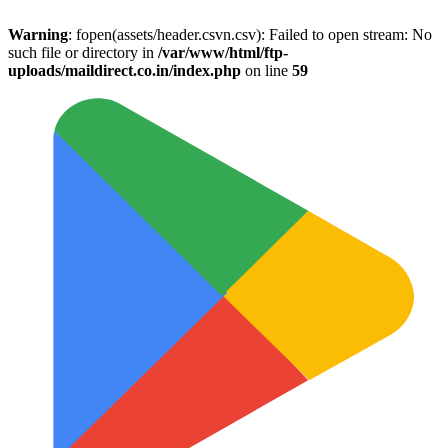
Warning
: fopen(assets/header.csvn.csv): Failed to open stream: No
such file or directory in
/var/www/html/ftp-
uploads/maildirect.co.in/index.php
on line
59