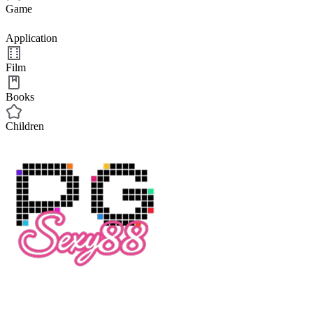
Game
Application
Film
Books
Children