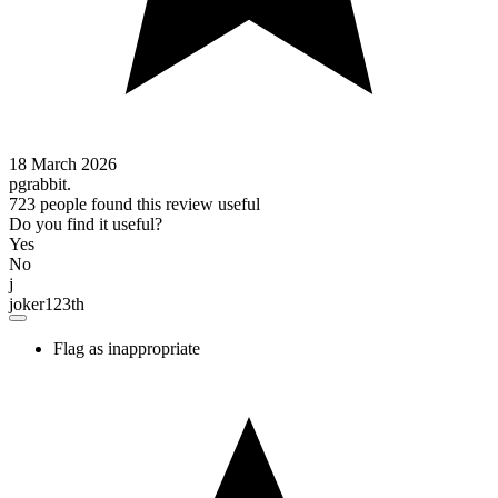
18 March 2026
pgrabbit.
723 people found this review useful
Do you find it useful?
Yes
No
j
joker123th
Flag as inappropriate