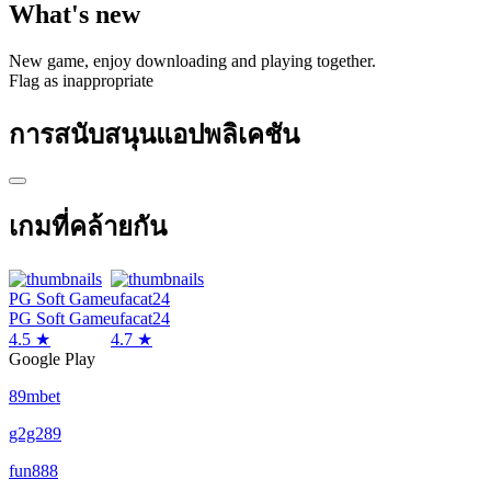
What's new
New game, enjoy downloading and playing together.
Flag as inappropriate
การสนับสนุนแอปพลิเคชัน
เกมที่คล้ายกัน
PG Soft Game
ufacat24
PG Soft Game
ufacat24
4.5 ★
4.7 ★
Google Play
89mbet
g2g289
fun888