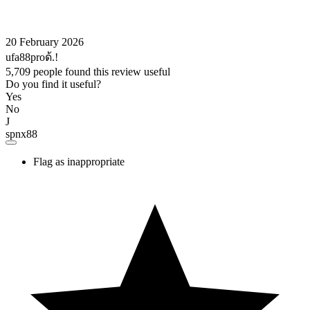
20 February 2026
ufa88proด้.!
5,709 people found this review useful
Do you find it useful?
Yes
No
J
spnx88
Flag as inappropriate