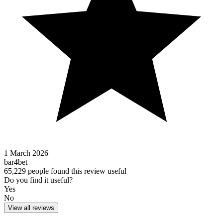
1 March 2026
bar4bet
65,229 people found this review useful
Do you find it useful?
Yes
No
View all reviews