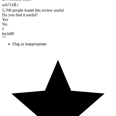
scb711ด้.!
5,709 people found this review useful
Do you find it useful?
Yes
No
J
lucia88
Flag as inappropriate