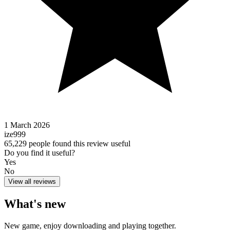
1 March 2026
ize999
65,229 people found this review useful
Do you find it useful?
Yes
No
View all reviews
What's new
New game, enjoy downloading and playing together.