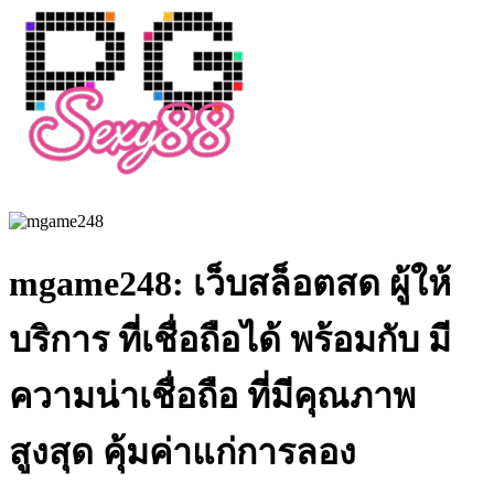
mgame248: เว็บสล็อตสด ผู้ให้
บริการ ที่เชื่อถือได้ พร้อมกับ มี
ความน่าเชื่อถือ ที่มีคุณภาพ
สูงสุด คุ้มค่าแก่การลอง