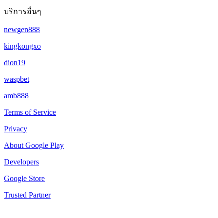
บริการอื่นๆ
newgen888
kingkongxo
dion19
waspbet
amb888
Terms of Service
Privacy
About Google Play
Developers
Google Store
Trusted Partner