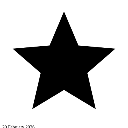
20 February 2026