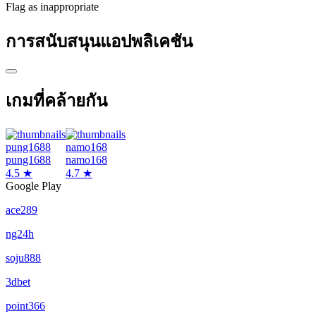
Flag as inappropriate
การสนับสนุนแอปพลิเคชัน
เกมที่คล้ายกัน
pung1688
namo168
pung1688
namo168
4.5 ★
4.7 ★
Google Play
ace289
ng24h
soju888
3dbet
point366