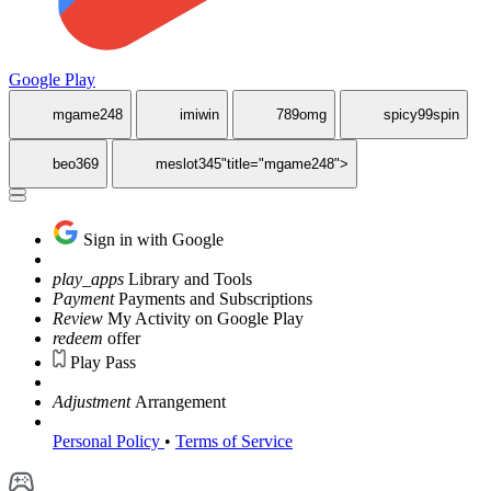
Google Play
mgame248
imiwin
789omg
spicy99spin
beo369
meslot345"title="mgame248">
Sign in with Google
play_apps
Library and Tools
Payment
Payments and Subscriptions
Review
My Activity on Google Play
redeem
offer
Play Pass
Adjustment
Arrangement
Personal Policy
•
Terms of Service