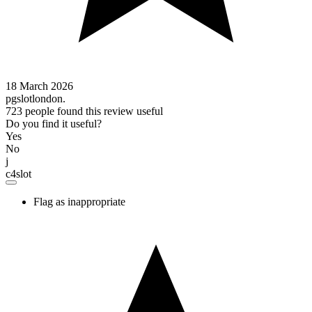
18 March 2026
pgslotlondon.
723 people found this review useful
Do you find it useful?
Yes
No
j
c4slot
Flag as inappropriate