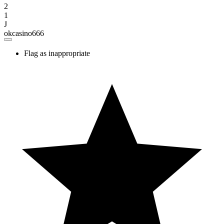
2
1
J
okcasino666
Flag as inappropriate