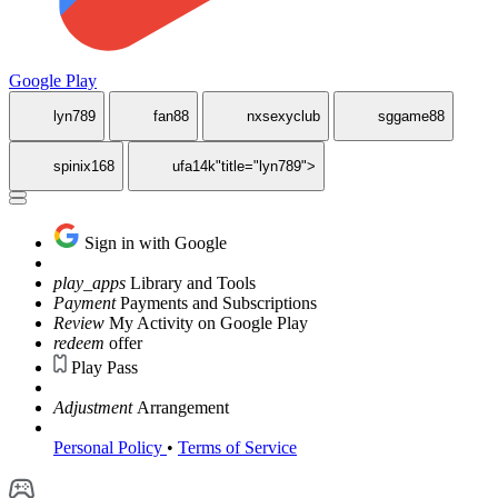
Google Play
lyn789
fan88
nxsexyclub
sggame88
spinix168
ufa14k"title="lyn789">
Sign in with Google
play_apps
Library and Tools
Payment
Payments and Subscriptions
Review
My Activity on Google Play
redeem
offer
Play Pass
Adjustment
Arrangement
Personal Policy
•
Terms of Service