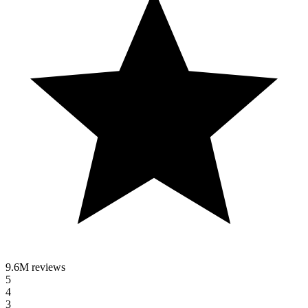
9.6M reviews
5
4
3