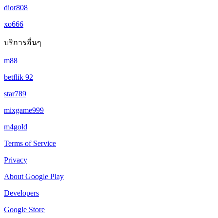
dior808
xo666
บริการอื่นๆ
m88
betflik 92
star789
mixgame999
m4gold
Terms of Service
Privacy
About Google Play
Developers
Google Store