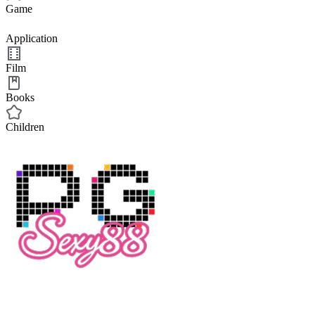
Game
Application
Film
Books
Children