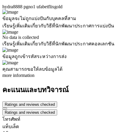
hydra8888
pgno1
ufabetflixgold
ข้อมูลจะไม่ถูกแบ่งปันกับบุคคลที่สาม
เรียนรู้เพิ่มเติมเกี่ยวกับวิธีที่นักพัฒนาประกาศการแบ่งปัน
No data is collected
เรียนรู้เพิ่มเติมเกี่ยวกับวิธีที่นักพัฒนาประกาศคอลเลกชัน
ข้อมูลถูกเข้ารหัสระหว่างการส่ง
คุณสามารถขอให้ลบข้อมูลได้
more information
คะแนนและบทวิจารณ์
Ratings and reviews checked
Ratings and reviews checked
โทรศัพท์
แท็บเล็ต