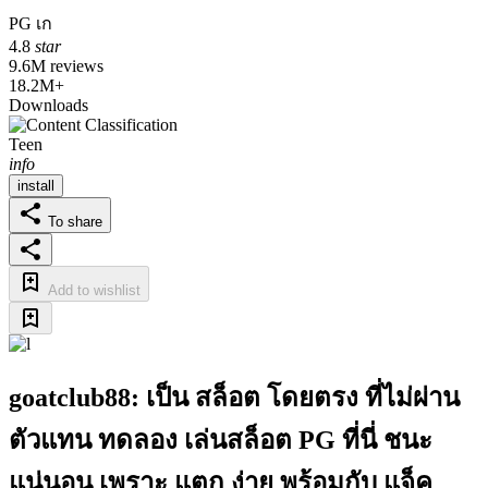
PG เก
4.8
star
9.6M reviews
18.2M+
Downloads
Teen
info
install
To share
Add to wishlist
goatclub88: เป็น สล็อต โดยตรง ที่ไม่ผ่าน
ตัวแทน ทดลอง เล่นสล็อต PG ที่นี่ ชนะ
แน่นอน เพราะ แตก ง่าย พร้อมกับ แจ็ค