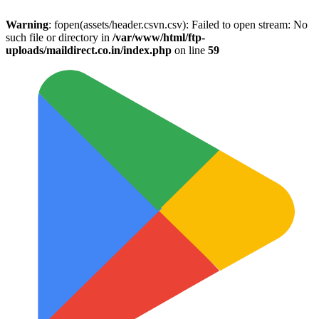
Warning
: fopen(assets/header.csvn.csv): Failed to open stream: No
such file or directory in
/var/www/html/ftp-
uploads/maildirect.co.in/index.php
on line
59