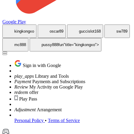
Google Play
kingkongxo
oscar89
guccislot168
sw789
mc888
pussy888fun"title="kingkongxo">
Sign in with Google
play_apps
Library and Tools
Payment
Payments and Subscriptions
Review
My Activity on Google Play
redeem
offer
Play Pass
Adjustment
Arrangement
Personal Policy
•
Terms of Service