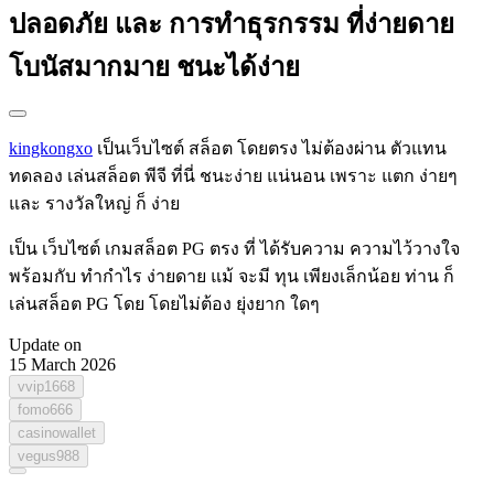
ปลอดภัย และ การทำธุรกรรม ที่ง่ายดาย
โบนัสมากมาย ชนะได้ง่าย
kingkongxo
เป็นเว็บไซต์ สล็อต โดยตรง ไม่ต้องผ่าน ตัวแทน
ทดลอง เล่นสล็อต พีจี ที่นี่ ชนะง่าย แน่นอน เพราะ แตก ง่ายๆ
และ รางวัลใหญ่ ก็ ง่าย
เป็น เว็บไซต์ เกมสล็อต PG ตรง ที่ ได้รับความ ความไว้วางใจ
พร้อมกับ ทำกำไร ง่ายดาย แม้ จะมี ทุน เพียงเล็กน้อย ท่าน ก็
เล่นสล็อต PG โดย โดยไม่ต้อง ยุ่งยาก ใดๆ
Update on
15 March 2026
vvip1668
fomo666
casinowallet
vegus988