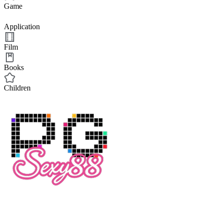
Game
Application
Film
Books
Children