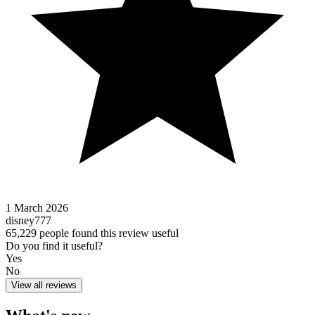
1 March 2026
disney777
65,229 people found this review useful
Do you find it useful?
Yes
No
View all reviews