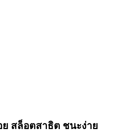
อย สล็อตสาธิต ชนะง่าย