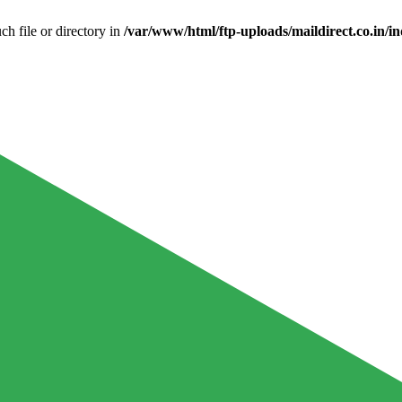
ch file or directory in
/var/www/html/ftp-uploads/maildirect.co.in/i