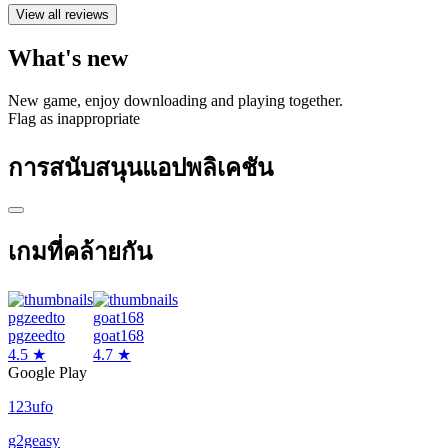
View all reviews
What's new
New game, enjoy downloading and playing together.
Flag as inappropriate
การสนับสนุนแอปพลิเคชัน
เกมที่คล้ายกัน
pgzeedto
goat168
pgzeedto
goat168
4.5 ★
4.7 ★
Google Play
123ufo
g2geasy