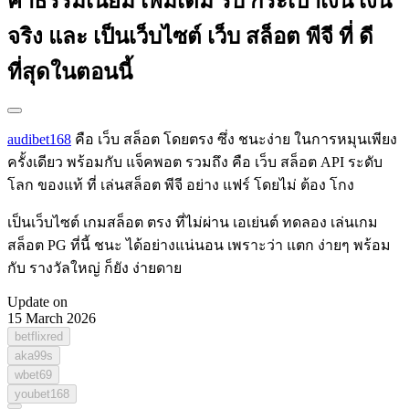
ค่าธรรมเนียม เพิ่มเติม รับ กระเป๋าเงิน เงิน
จริง และ เป็นเว็บไซต์ เว็บ สล็อต พีจี ที่ ดี
ที่สุดในตอนนี้
audibet168
คือ เว็บ สล็อต โดยตรง ซึ่ง ชนะง่าย ในการหมุนเพียง
ครั้งเดียว พร้อมกับ แจ็คพอต รวมถึง คือ เว็บ สล็อต API ระดับ
โลก ของแท้ ที่ เล่นสล็อต พีจี อย่าง แฟร์ โดยไม่ ต้อง โกง
เป็นเว็บไซต์ เกมสล็อต ตรง ที่ไม่ผ่าน เอเย่นต์ ทดลอง เล่นเกม
สล็อต PG ที่นี้ ชนะ ได้อย่างแน่นอน เพราะว่า แตก ง่ายๆ พร้อม
กับ รางวัลใหญ่ ก็ยัง ง่ายดาย
Update on
15 March 2026
betflixred
aka99s
wbet69
youbet168