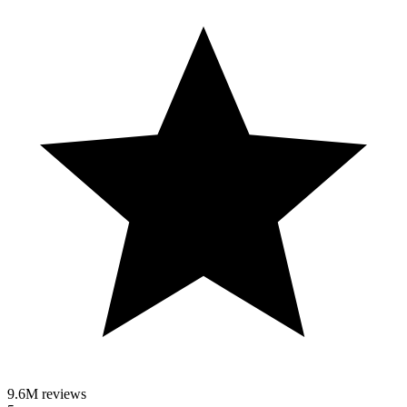
9.6M reviews