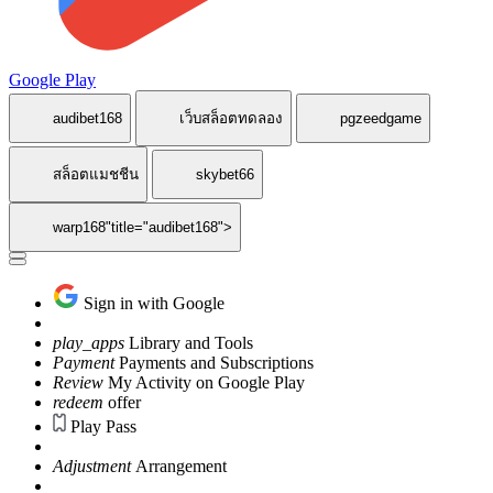
Google Play
audibet168
เว็บสล็อตทดลอง
pgzeedgame
สล็อตแมชชีน
skybet66
warp168"title="audibet168">
Sign in with Google
play_apps
Library and Tools
Payment
Payments and Subscriptions
Review
My Activity on Google Play
redeem
offer
Play Pass
Adjustment
Arrangement