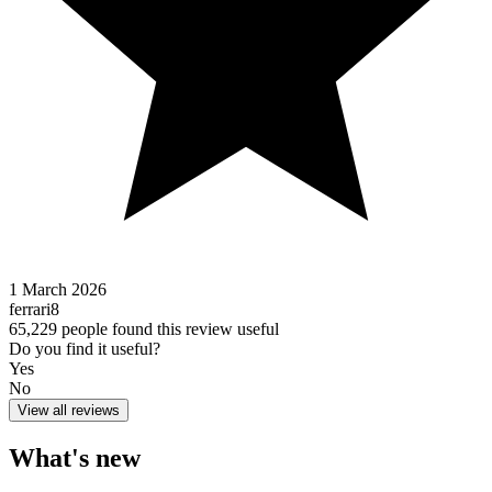
1 March 2026
ferrari8
65,229 people found this review useful
Do you find it useful?
Yes
No
View all reviews
What's new