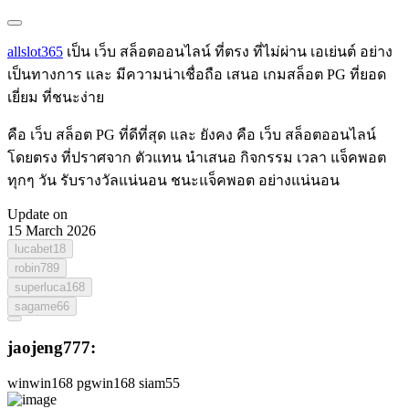
allslot365
เป็น เว็บ สล็อตออนไลน์ ที่ตรง ที่ไม่ผ่าน เอเย่นต์ อย่าง
เป็นทางการ และ มีความน่าเชื่อถือ เสนอ เกมสล็อต PG ที่ยอด
เยี่ยม ที่ชนะง่าย
คือ เว็บ สล็อต PG ที่ดีที่สุด และ ยังคง คือ เว็บ สล็อตออนไลน์
โดยตรง ที่ปราศจาก ตัวแทน นำเสนอ กิจกรรม เวลา แจ็คพอต
ทุกๆ วัน รับรางวัลแน่นอน ชนะแจ็คพอต อย่างแน่นอน
Update on
15 March 2026
lucabet18
robin789
superluca168
sagame66
jaojeng777:
winwin168
pgwin168
siam55