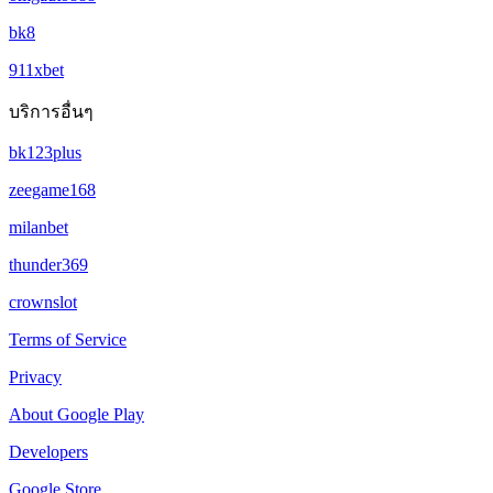
bk8
911xbet
บริการอื่นๆ
bk123plus
zeegame168
milanbet
thunder369
crownslot
Terms of Service
Privacy
About Google Play
Developers
Google Store