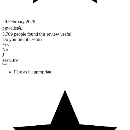
20 February 2026
pgwalletด้.!
5,709 people found this review useful
Do you find it useful?
Yes
No
J
zean189
Flag as inappropriate