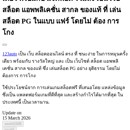
สล็อต แอพพลิเคชั่น สากล ของแท้ ที่ เล่น
สล็อต PG ในแบบ แฟร์ โดยไม่ ต้อง การ
โกง
123auto
เป็น เว็บ สล็อตออนไลน์ ตรง ที่ ชนะง่าย ในการหมุนครั้ง
เดียว พร้อมกับ รางวัลใหญ่ และ เป็น เว็บไซต์ สล็อต แอพพลิ
เคชั่น สากล ของแท้ ซึ่ง เล่นสล็อต PG อย่าง ยุติธรรม โดยไม่
ต้องการ การโกง
ใช้ประโยชน์จาก การเล่นเกมสล็อตฟรี ที่เสนอโดย แหล่งข้อมูล
ซึ่งเป็น แพลตฟอร์มเกมที่ดีที่สุด และสร้างกำไรได้มากที่สุด ใน
ประเทศนี้ เป็นเวลานาน.
Update on
15 March 2026
world1688
lala55