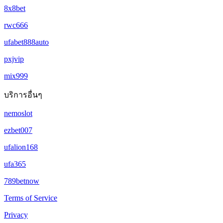
8x8bet
rwc666
ufabet888auto
pxjvip
mix999
บริการอื่นๆ
nemoslot
ezbet007
ufalion168
ufa365
789betnow
Terms of Service
Privacy