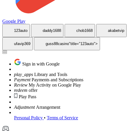
Google Play
123auto
daddy1688
chob1668
akabetvip
ufavip369
guss88casino"title="123auto">
Sign in with Google
play_apps
Library and Tools
Payment
Payments and Subscriptions
Review
My Activity on Google Play
redeem
offer
Play Pass
Adjustment
Arrangement
Personal Policy
•
Terms of Service