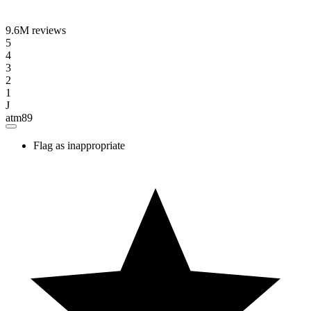
9.6M reviews
5
4
3
2
1
J
atm89
Flag as inappropriate