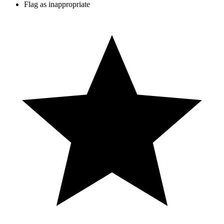
Flag as inappropriate