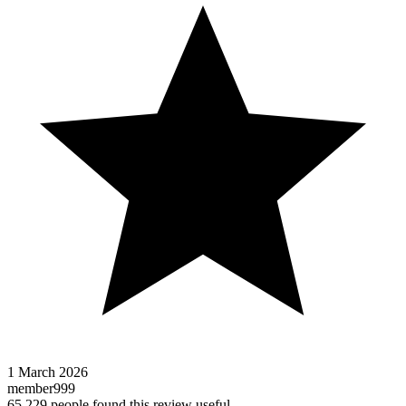
1 March 2026
member999
65,229 people found this review useful