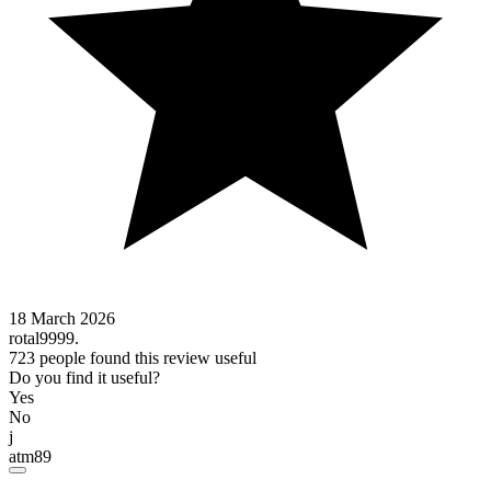
18 March 2026
rotal9999.
723 people found this review useful
Do you find it useful?
Yes
No
j
atm89